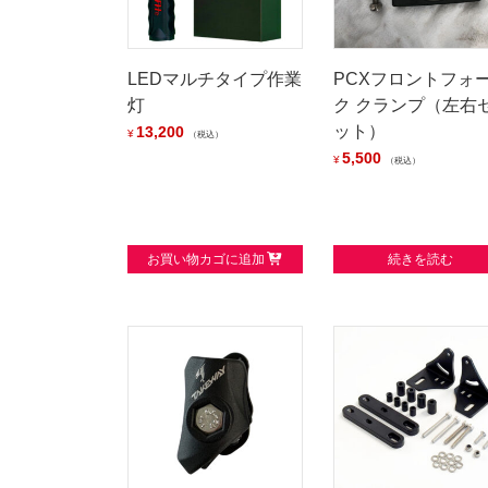
LEDマルチタイプ作業
PCXフロントフォ
灯
ク クランプ（左右
ット）
13,200
¥
税込
5,500
¥
税込
お買い物カゴに追加
続きを読む