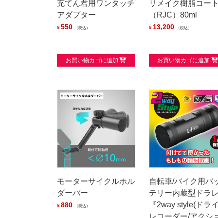
充てん君用ワンタッチ
リメイク樹脂コー
アダプター
（RJC）80ml
550
13,200
¥
¥
税込
税込
お買い物カゴに追加
お買い物カゴに追加
モーターサイクルホル
自転車/バイク用バ
ダーバー
テリー内蔵型ドラ
『2way style(ドラ
880
¥
税込
レコーダー/アクシ