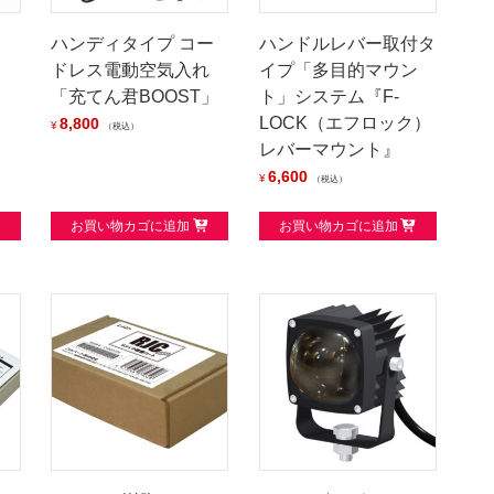
ト
ハンディタイプ コー
ハンドルレバー取付タ
ドレス電動空気入れ
イプ「多目的マウン
「充てん君BOOST」
ト」システム『F-
LOCK（エフロック）
8,800
¥
税込
レバーマウント』
6,600
¥
税込
お買い物カゴに追加
お買い物カゴに追加