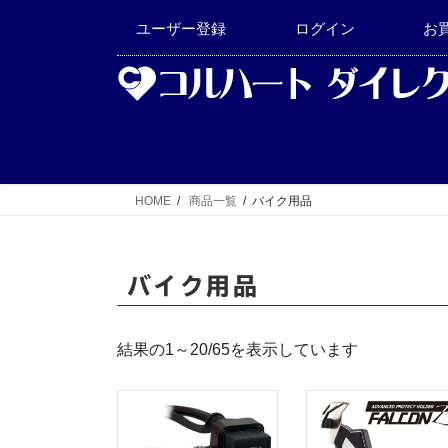
コ
ナ
ユーザー登録
ログイン
お
ン
ビ
テ
ゲ
ン
ー
ツ
シ
へ
ョ
ス
ン
キ
に
HOME
商品一覧
バイク用品
ッ
移
プ
動
バイク用品
結果の1～20/65を表示しています