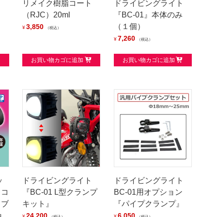
ト
リメイク樹脂コート
ドライビングライト
（RJC）20ml
『BC-01』本体のみ
（１個）
3,850
¥
税込
7,260
¥
税込
お買い物カゴに追加
お買い物カゴに追加
ッ
ドライビングライト
ドライビングライト
レコ
『BC-01 L型クランプ
BC-01用オプション
イブ
キット』
『パイプクランプ』
ョ
24,200
6,050
¥
¥
税込
税込