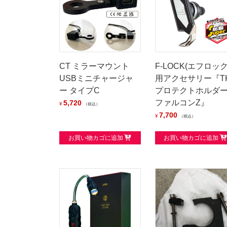
CT ミラーマウント
F-LOCK(エフロック
USBミニチャージャ
用アクセサリー『T
ー タイプC
プロテクトホルダ
ファルコンZ』
5,720
¥
税込
7,700
¥
税込
お買い物カゴに追加
お買い物カゴに追加