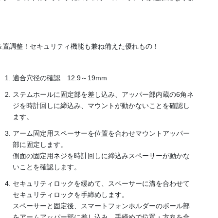
テ
。
ム
ホ
ー
位置調整！セキュリティ機能も兼ね備えた優れもの！
ル
マ
適合穴径の確認 12.9～19mm
ウ
ン
ステムホールに固定部を差し込み、アッパー部内蔵の6角ネ
ト
ジを時計回しに締込み、マウントが動かないことを確認し
LA7』
ます。
個
アーム固定用スペーサーを位置を合わせマウントアッパー
部に固定します。
側面の固定用ネジを時計回しに締込みスペーサーが動かな
いことを確認します。
セキュリティロックを緩めて、スペーサーに溝を合わせて
セキュリティロックを手締めします。
スペーサーと固定後、スマートフォンホルダーのボール部
をアームアッパー部に差し込み、手締めで位置・方向を合