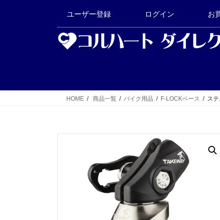
コ
ナ
ユーザー登録
ログイン
お
ン
ビ
テ
ゲ
ン
ー
ツ
シ
へ
ョ
ス
ン
キ
に
HOME
商品一覧
バイク用品
F-LOCKベース
ステ
ッ
移
プ
動