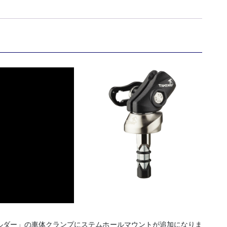
プ
「多
目
的
マ
ウ
ン
ト」
シ
ス
テ
ム
『F-
LOCK（エ
フ
ロ
ッ
ク）
ルダー」の車体クランプにステムホールマウントが追加になりま
ス