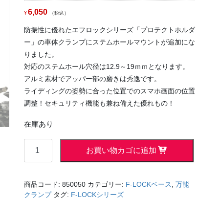
6,050
¥
税込
防振性に優れたエフロックシリーズ「プロテクトホルダ
ー」の車体クランプにステムホールマウントが追加にな
りました。
対応のステムホール穴径は12.9～19ｍｍとなります。
アルミ素材でアッパー部の磨きは秀逸です。
ライディングの姿勢に合った位置でのスマホ画面の位置
調整！セキュリティ機能も兼ね備えた優れもの！
在庫あり
ス
お買い物カゴに追加
テ
ム
取
商品コード:
850050
カテゴリー:
F-LOCKベース
,
万能
付
クランプ
タグ:
F-LOCKシリーズ
タ
イ