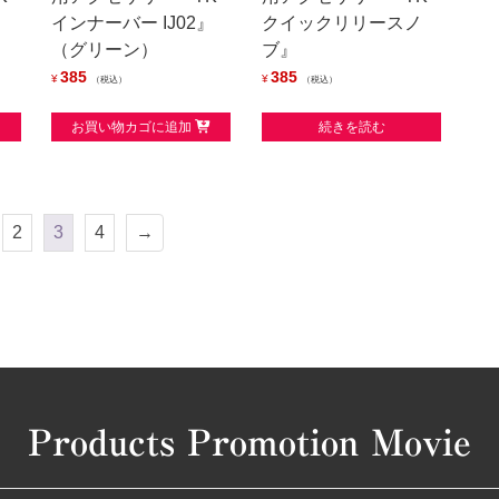
インナーバー IJ02』
クイックリリースノ
（グリーン）
ブ』
385
385
¥
¥
税込
税込
お買い物カゴに追加
続きを読む
2
3
4
→
Products Promotion Movie