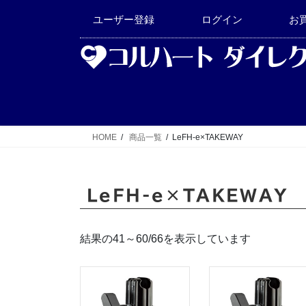
コ
ナ
ユーザー登録
ログイン
お
ン
ビ
テ
ゲ
ン
ー
ツ
シ
へ
ョ
ス
ン
キ
に
HOME
商品一覧
LeFH-e×TAKEWAY
ッ
移
プ
動
LeFH-e×TAKEWAY
結果の41～60/66を表示しています