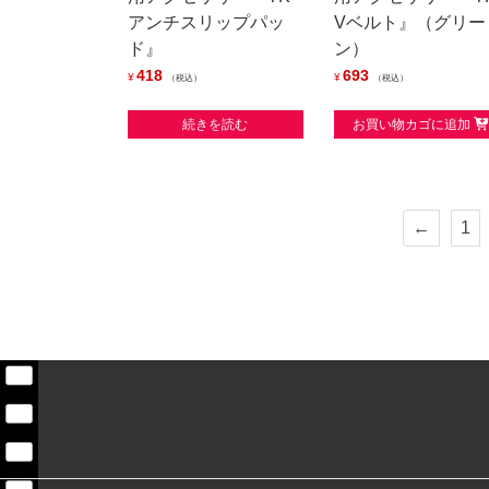
アンチスリップパッ
Vベルト』（グリー
ド』
ン）
418
693
¥
¥
税込
税込
続きを読む
お買い物カゴに追加
←
1