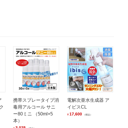
ア
携帯スプレータイプ消
電解次亜水生成器 ア
ク
毒用アルコール サニ
イビスCL
ー80ミニ （50ml×5
17,600
¥
税込
本）
3,025