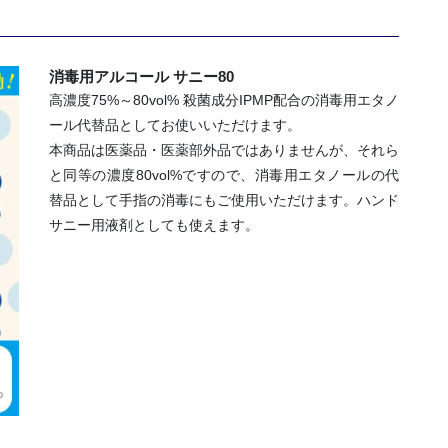
毒
用
ア
消毒用アルコール サニー80
ル
高濃度75%～80vol% 殺菌成分IPMP配合の消毒用エタノ
コ
ール代替品としてお使いいただけます。
ー
本商品は医薬品・医薬部外品ではありませんが、それら
ル
と同等の濃度80vol%ですので、消毒用エタノールの代
サ
替品として手指の消毒にもご使用いただけます。ハンド
ニ
サニー用液剤としても使えます。
ー
80
ミ
ニ
（50ml×40
本）
個