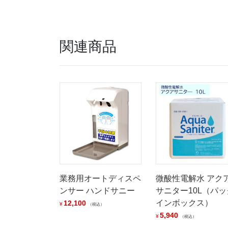
関連商品
業務用オートディスペ
微酸性電解水 アク
ンサー ハンドサニー
サニター10L（パッ
インボックス）
12,100
¥
税込
5,940
¥
税込