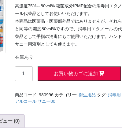
高濃度75%～80vol% 殺菌成分IPMP配合の消毒用エタノ
ール代替品としてお使いいただけます。
本商品は医薬品・医薬部外品ではありませんが、それら
と同等の濃度80vol%ですので、消毒用エタノールの代
替品として手指の消毒にもご使用いただけます。ハンド
サニー用液剤としても使えます。
在庫あり
携
お買い物カゴに追加
帯
ス
プ
商品コード:
980996
カテゴリー:
衛生用品
タグ:
消毒用
レ
アルコール サニー80
ー
タ
ュー (0)
イ
プ
消