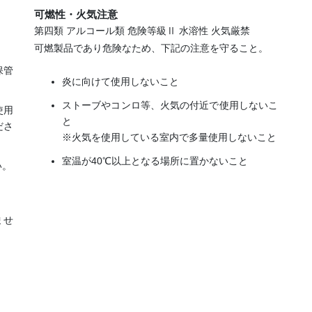
可燃性・火気注意
第四類 アルコール類 危険等級Ⅱ 水溶性 火気厳禁
。
可燃製品であり危険なため、下記の注意を守ること。
保管
炎に向けて使用しないこと
ストーブやコンロ等、火気の付近で使用しないこ
使用
と
ださ
※火気を使用している室内で多量使用しないこと
室温が40℃以上となる場所に置かないこと
い。
ませ