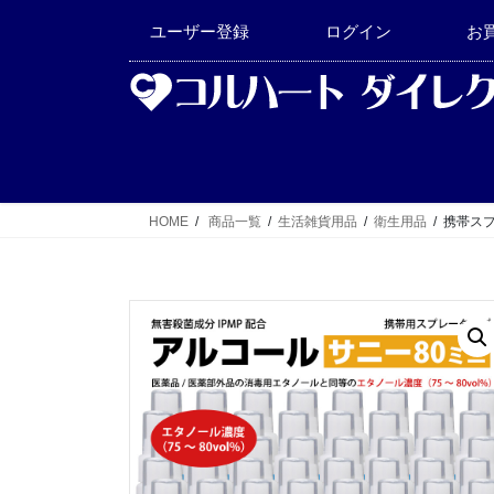
コ
ナ
ユーザー登録
ログイン
お
ン
ビ
テ
ゲ
ン
ー
ツ
シ
へ
ョ
ス
ン
キ
に
HOME
商品一覧
生活雑貨用品
衛生用品
携帯スプ
ッ
移
プ
動