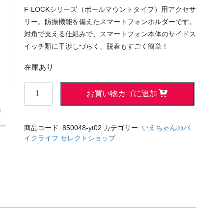
F-LOCKシリーズ（ボールマウントタイプ）用アクセサ
リー。防振機能を備えたスマートフォンホルダーです。
対角で支える仕組みで、スマートフォン本体のサイドス
イッチ類に干渉しづらく、脱着もすごく簡単！
在庫あり
F-
お買い物カゴに追加
LOCK(エ
フ
ロ
商品コード:
850048-yt02
カテゴリー:
いえちゃんのバ
ッ
イクライフ セレクトショップ
ク)
用
ア
ク
セ
サ
リ