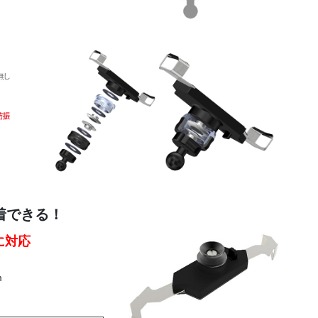
着できる！
に対応
m