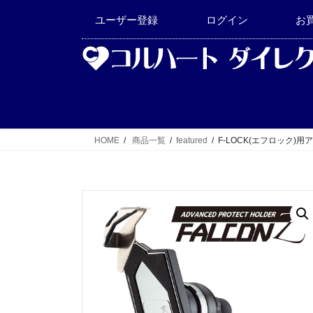
コ
ナ
ユーザー登録
ログイン
お
ン
ビ
テ
ゲ
ン
ー
ツ
シ
へ
ョ
ス
ン
キ
に
HOME
商品一覧
featured
F-LOCK(エフロック)
ッ
移
プ
動