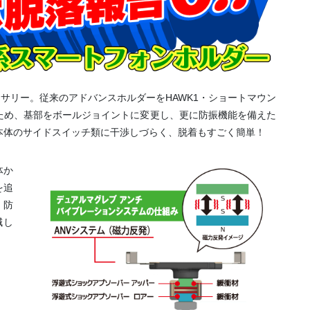
セサリー。従来のアドバンスホルダーをHAWK1・ショートマウン
ため、基部をボールジョイントに変更し、更に防振機能を備えた
本体のサイドスイッチ類に干渉しづらく、脱着もすごく簡単！
体か
を追
、防
減し