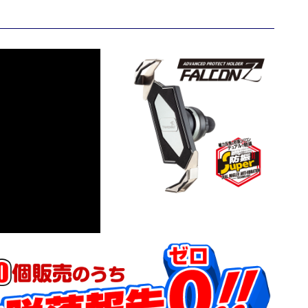
ー
『TK
プ
ロ
テ
ク
ト
ホ
ル
ダ
ー
フ
ァ
ル
コ
ン
Z』
個