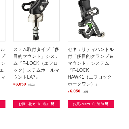
ドル
ステム取付タイプ「多
セキュリティハンドル
イプ
目的マウント」システ
付「多目的クランプ＆
」シ
ム『F-LOCK（エフロ
マウント」システム
エ
ック）ステムホールマ
『F-LOCK
トマ
ウントLA7』
HAWK1（エフロック
ホークワン）』
6,050
¥
税込
6,050
¥
税込
お買い物カゴに追加
お買い物カゴに追加