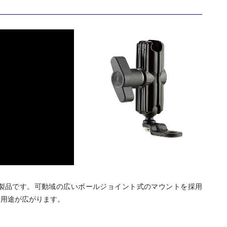
的
マ
ウ
ン
ト」
シ
ス
テ
ム
『F-
LOCK（エ
フ
ロ
ッ
ク）
K製品です。可動域の広いボールジョイント式のマウントを採用
ミ
に用途が広がります。
ラ
ー
マ