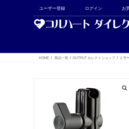
コ
ナ
ユーザー登録
ログイン
お
ン
ビ
テ
ゲ
ン
ー
ツ
シ
へ
ョ
ス
ン
キ
に
HOME
商品一覧
OUTPUT セレクトショップ
ミラ
ッ
移
プ
動