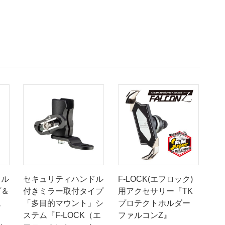
ウ
ン
ト』
個
ドル
セキュリティハンドル
F-LOCK(エフロック)
プ＆
付きミラー取付タイプ
用アクセサリー『TK
ム
「多目的マウント」シ
プロテクトホルダー
ステム『F-LOCK（エ
ファルコンZ』