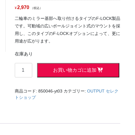
2,970
¥
税込
二輪車のミラー基部へ取り付けるタイプのF-LOCK製品
です。可動域の広いボールジョイント式のマウントを採
用し、このタイプのF-LOCKオプションによって、更に
用途が広がります。
在庫あり
ミ
お買い物カゴに追加
ラ
ー
取
商品コード:
850046-yt03
カテゴリー:
OUTPUT セレク
付
トショップ
タ
イ
プ
「多
目