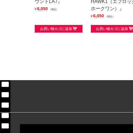
ウントLA7』
HAWK1（エフロッ
ホークワン）』
6,050
¥
税込
6,050
¥
税込
お買い物カゴに追加
お買い物カゴに追加