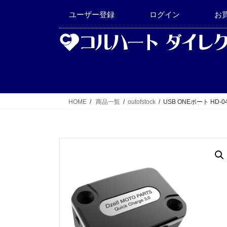
コ
ナ
ユーザー登録
ログイン
お
ン
ビ
テ
ゲ
ン
ー
ツ
シ
へ
ョ
ス
ン
キ
に
HOME
商品一覧
outofstock
USB ONEポート HD-0
ッ
移
プ
動